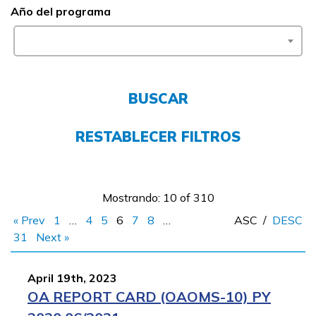
Año del programa
FAQs
English
BUSCAR
CONECTARSE
RESTABLECER FILTROS
COMIENZA YA
Mostrando: 10 of 310
« Prev
1
…
4
5
6
7
8
…
ASC
/
DESC
31
Next »
April 19th, 2023
OA REPORT CARD (OAOMS-10) PY