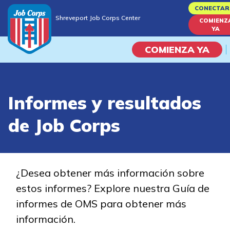
Skip
CONECTAR
Shreveport Job Corps Center
to
COMIENZ
Shreveport Job Corps Center
YA
main
content
COMIENZA YA
Programas
Informes y resultados
Vida En El Campus Universita
de Job Corps
Habilidades académicas
Viaje de la carrera
¿Desea obtener más información sobre
estos informes? Explore nuestra Guía de
Estudiar
informes de OMS para obtener más
información.
Programas de Entrenamient